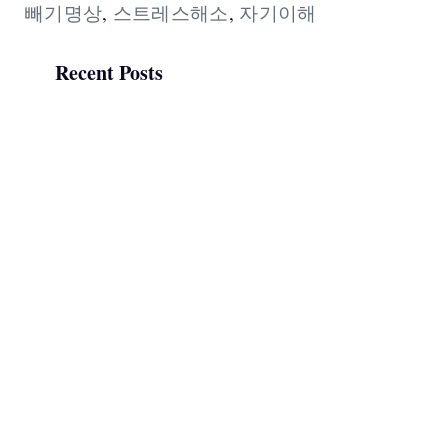
빼기명상
,
스트레스해소
,
자기이해
Recent Posts
인터넷에 떠도는 마음수련 비
판, 출처 확인해보니…
쉬어도 피곤한 이유: 뇌과학으
로 본 자동 반추 시스템과 마음
수련 명상
마음수련 명상 후기: 처음 해본
직장인 체험, 그리고 오해들
마음수련 라이프리뷰로 왜 마음
이 가벼워질까?