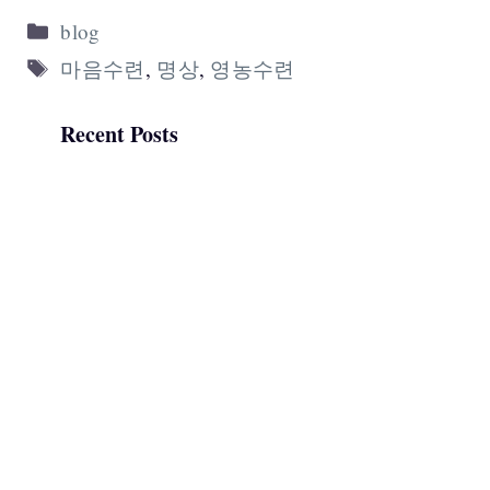
Categories
blog
Tags
마음수련
,
명상
,
영농수련
Recent Posts
인터넷에 떠도는 마음수련 비
판, 출처 확인해보니…
쉬어도 피곤한 이유: 뇌과학으
로 본 자동 반추 시스템과 마음
수련 명상
마음수련 명상 후기: 처음 해본
직장인 체험, 그리고 오해들