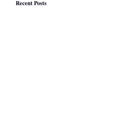
Recent Posts
인터넷에 떠도는 마음수련 비
판, 출처 확인해보니…
쉬어도 피곤한 이유: 뇌과학으
로 본 자동 반추 시스템과 마음
수련 명상
마음수련 명상 후기: 처음 해본
직장인 체험, 그리고 오해들
마음수련 라이프리뷰로 왜 마음
이 가벼워질까?