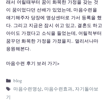
래서 어릴때부터 꿈이 화목한 가정을 갖는 것
이 꿈이었다던 선배가 있었는데, 마음수련을
얘기해주자 당장에 명상센터로 가서 등록을 했
다. 그리고 지금은 잠시 쉬고 있고, 결혼도 하고
아이도 가졌다고 소식을 들었는데, 어릴적부터
꿈꾸던 화목한 가정을 가졌을지.. 멀리서나마
응원해본다.
마음수련 후기 보러 가기>
Categories
blog
Tags
마음수련명상
,
마음수련효과
,
자기돌아보
기