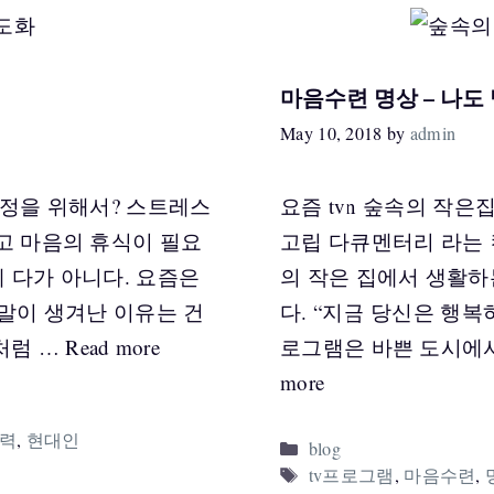
마음수련 명상 – 나도
May 10, 2018
by
admin
안정을 위해서? 스트레스
요즘 tvn 숲속의 작
고 마음의 휴식이 필요
고립 다큐멘터리 라는
 다가 아니다. 요즘은
의 작은 집에서 생활하
 말이 생겨난 이유는 건
다. “지금 당신은 행복
처럼 …
Read more
로그램은 바쁜 도시에서
more
력
,
현대인
Categories
blog
Tags
tv프로그램
,
마음수련
,